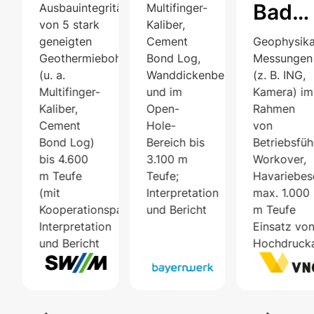
Bad
hrungen
Ausbauintegrität
Multifinger-
von 5 stark
Kaliber,
Lauch
geneigten
Cement
Geophysika
und
Geothermiebohrungen
Bond Log,
Messungen
(u. a.
Wanddickenbestimmung)
(z. B. ING,
Teuts
n
Multifinger-
und im
Kamera) im
Ost
Kaliber,
Open-
Rahmen
Cement
Hole-
von
Bond Log)
Bereich bis
Betriebsfüh
bis 4.600
3.100 m
Workover,
m Teufe
Teufe;
Havariebese
(mit
Interpretation
max. 1.000
Kooperationspartner);
und Bericht
m Teufe
Interpretation
Einsatz vo
und Bericht
Hochdruck