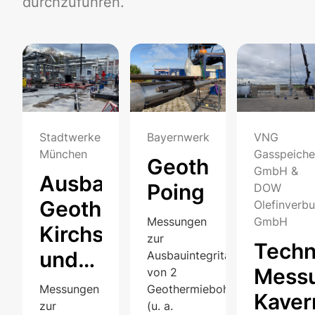
durchzuführen.
Stadtwerke
Bayernwerk
VNG
München
Gasspeiche
erkundung
Geothermieboh
GmbH &
Ausbaukontrollmessungen
l
Poing
DOW
Geothermiestandorte
Olefinverb
thal
Messungen
GmbH
Kirchstockach
zur
Techn
und
Ausbauintegrität
Mess
von 2
Sauerlach
ns
Messungen
Geothermiebohrungen
Kaver
zur
(u. a.